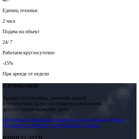
Едениц техники
2
часа
Подача на объект
24
/ 7
Работаем круглосуточно
-
15
%
При аренде от недели
О КОМПАНИИ
Аренда спецтехники, демонтаж зданий
и сооружений, рытье котлованов и множество
других сопровождающих работ.
Политика в отношении обработки персональных данных
Согласие на обработку персональных данных
НАШИ УСЛУГИ