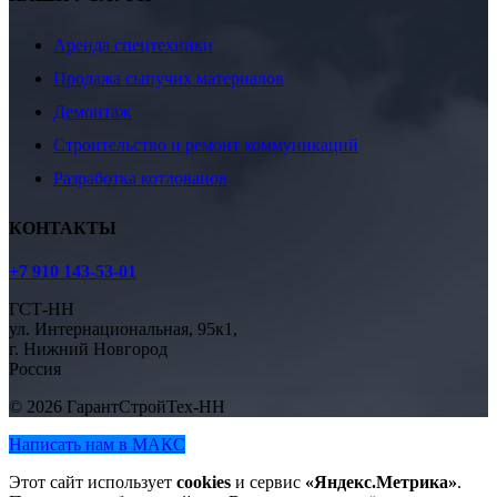
Аренда спецтехники
Продажа сыпучих материалов
Демонтаж
Строительство и ремонт коммуникаций
Разработка котлованов
КОНТАКТЫ
+7 910 143-53-01
ГСТ-НН
ул. Интернациональная, 95к1,
г. Нижний Новгород
Россия
© 2026 ГарантСтройТех-НН
Написать нам в МАКС
Этот сайт использует
cookies
и сервис
«Яндекс.Метрика»
.